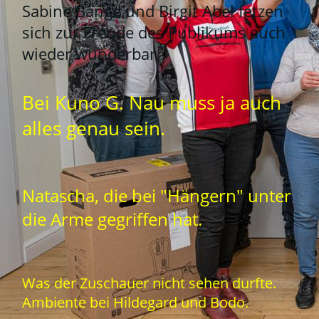
Sabine Bange und Birgit Abel fetzen
sich zur Freude des Publikums auch
wieder wunderbar.
Bei Kuno G. Nau muss ja auch
alles genau sein.
Natascha, die bei "Hängern" unter
die Arme gegriffen hat.
Was der Zuschauer nicht sehen durfte.
Ambiente bei Hildegard und Bodo.