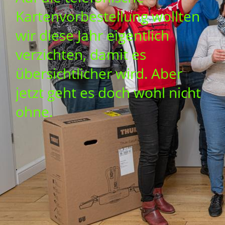
Kartenvorbestellung wollten
wir diese Jahr eigentlich
verzichten, damit es
übersichtlicher wird. Aber
jetzt geht es doch wohl nicht
ohne.
.