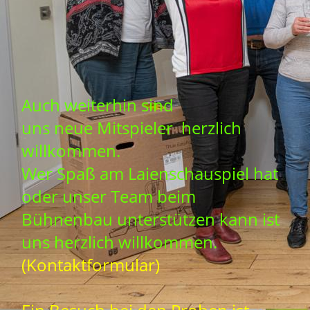
Auch weiterhin sind
uns neue Mitspieler herzlich
willkommen.
Wer Spaß am Laienschauspiel hat
oder unser Team beim
Bühnenbau unterstützen kann ist
uns herzlich willkommen.
(Kontaktformular)