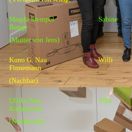
Magda Stempel Sabine
Bange
(Mutter von Jens)
Kuno G. Nau Willi
Finnemann
(Nachbar)
Ulrike Nau Ulla
Kampmann
(Nachbarin)