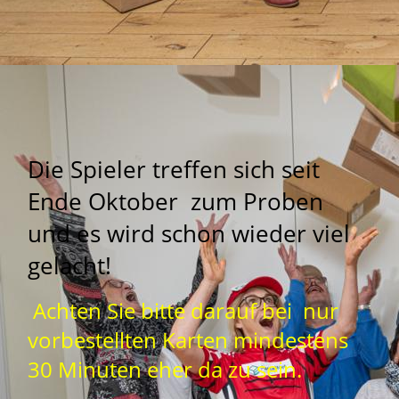
Die Spieler treffen sich seit
Ende Oktober zum Proben
und es wird schon wieder viel
gelacht!
Achten Sie bitte darauf bei nur
vorbestellten Karten mindestens
30 Minuten eher da zu sein.