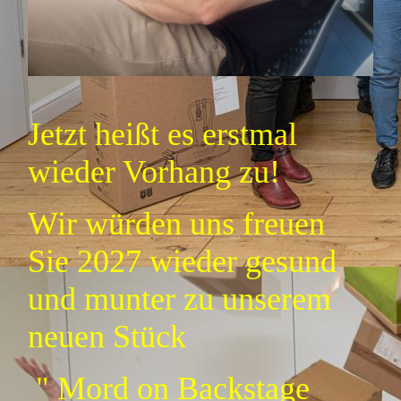
Jetzt heißt es erstmal
wieder Vorhang zu!
Wir würden uns freuen
Sie 2027 wieder gesund
und munter zu unserem
neuen Stück
" Mord on Backstage