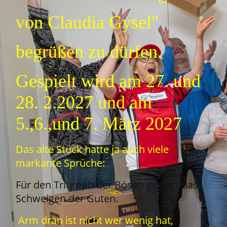
von Claudia Gysel"
begrüßen zu dürfen.
Gespielt wird am 27. und
28. 2.2027 und am
5.,6.,und 7. März 2027
Das alte Stück hatte ja auch viele
markante Sprüche:
Für den Triumph der Bösen genügt das
Schweigen der Guten.
Arm dran ist nicht wer wenig hat,