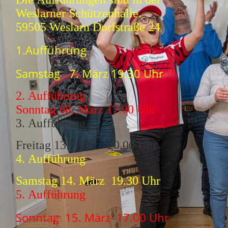
Weslarner Schützenhalle.
59505 Weslarn Dorfstraße 24
1.Aufführung
Samstag 7. März 19.30 Uhr
2. Aufführung
Sonntag 08. März 17.00 Uhr
3. Aufführung
Freitag 13. März 20.00 Uhr
4. Aufführung
Samstag 14. März 19.30 Uhr
5. Aufführung
Sonntag 15. März 17.00 Uhr