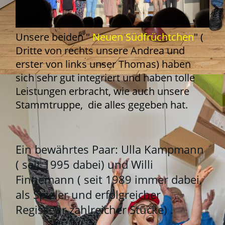
Unsere beiden "
Neuen Südfrüchtchen
" (
Dritte von rechts unsere Andrea und
erster von links unser Thomas) haben
sich sehr gut integriert und haben tolle
Leistungen erbracht, wie auch unsere
Stammtruppe, die alles gegeben hat.
Ein bewährtes Paar: Ulla Kampmann
( seit 1995 dabei) und Willi
Finnemann ( seit 1989 immer dabei,
als Spieler und erfolgreicher
Regisseur zahlreicher Stücke) .