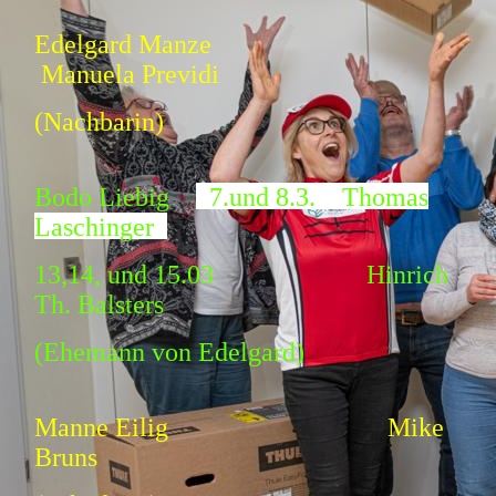
Edelgard Manze
Manuela Previdi
(Nachbarin)
Bodo Liebig
7.und 8.3. Thomas
Laschinger
13,14, und 15.03 Hinrich
Th. Balsters
(Ehemann von Edelgard)
Manne Eilig Mike
Bruns