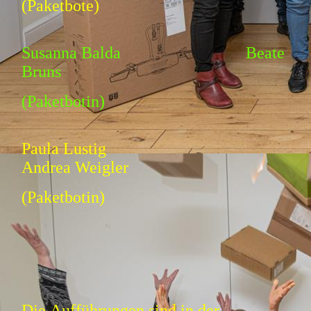
(Paketbote)
Susanna Balda Beate
Bruns
(Paketbotin)
Paula Lustig
Andrea Weigler
(Paketbotin)
Die Aufführungen sind in der