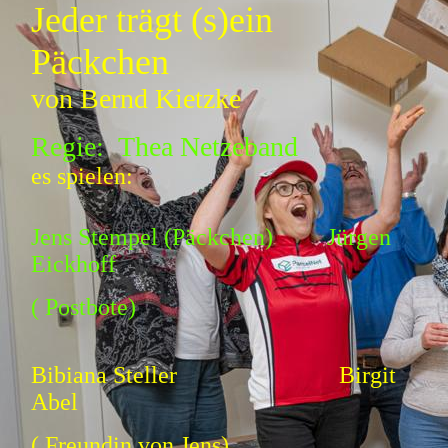
Jeder trägt (s)ein
Päckchen
von Bernd Kietzke
Regie: Thea Netzeband
es spielen:
Jens Stempel (Päckchen) Jürgen
Eickhoff
( Postbote)
Bibiana Steller Birgit
Abel
( Freundin von Jens)