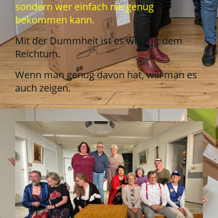
sondern wer einfach nie genug
bekommen kann.
Mit der Dummheit ist es wie mit dem
Reichtum.
Wenn man genug davon hat, will man es
auch zeigen.