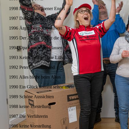
1998 Ein vollkommener Engel
1997 Die Leiche im Schrank
1996 Ärger beim Kronenwirt
1995 Der Zweck heiligt die Mittel
1994 Opa kann`s nicht lassen
1993 Keine Leiche ohne Lilly
1992 Peters Busenfreund
1991 Alles bleibt beim Alten
1990 Ein Glück kommt selten allein
1989 Schöne Aussichten
1988 keine Vorstellung
1987 Die Verführerin
1986 keine Vorstellung