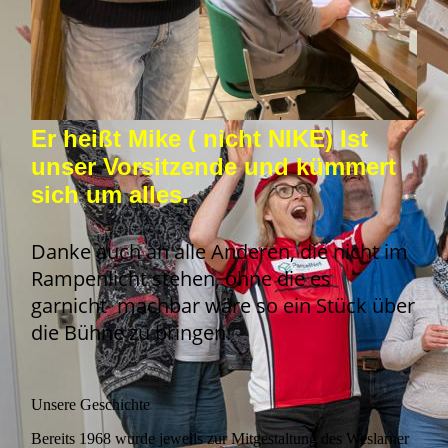
Er heißt Mike ( nicht NIKE) Ist
unser Vorsitzende und kümmert
sich um alles.
Danke auch an alle Anderen, die nicht im
Rampenlicht stehen, ohne die es
garnicht machbar wäre so ein Stück über
die Bühne zu bringen.
Unsere Geschichte
Bereits 1968 wurde jeweils zur Mitgestaltung des Weslarner