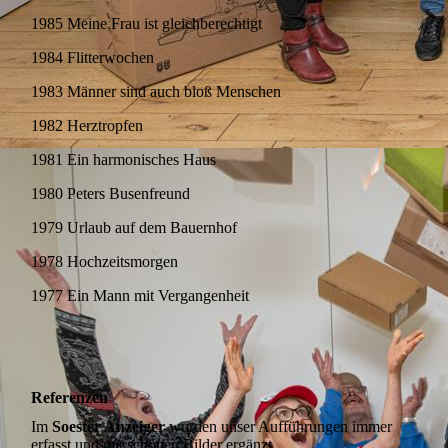
1985 Meine Frau ist gleichberechtigt
1984 Flitterwochen
1983 Männer sind auch bloß Menschen
1982 Herztropfen
1981 Ein harmonisches Haus
1980 Peters Busenfreund
1979 Urlaub auf dem Bauernhof
1978 Hochzeitsmorgen
1977 Ein Mann mit Vergangenheit
Referenzen
Im
Soester Anzeiger
wurden unser Aufführungen immer
erfasst und mit schönen Bilder ergänzt.