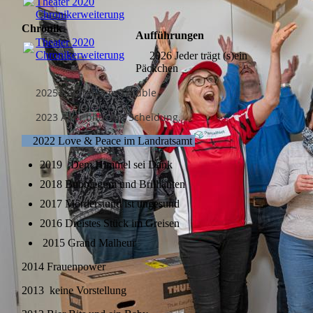
Theater 2020
Chronikerweiterung.docx
(112.15KB)
Chronik
Aufführungen
Theater 2020
Chronikerweiterung.docx
(112.15KB)
2026 Jeder trägt (s)ein
Päckchen
2025 Kaufhaus in Trouble
2023 Aber bitte mit Scheidung.
2022 Love & Peace im Landratsamt
2019 Dem Himmel sei Dank
2018 Bubblegum und Brillianten
2017 Mörderstund ist ungesund
2016 Dreistes Stück im Greisen
2015 Grand Malheur
2014 Frauenpower
2013 keine Vorstellung