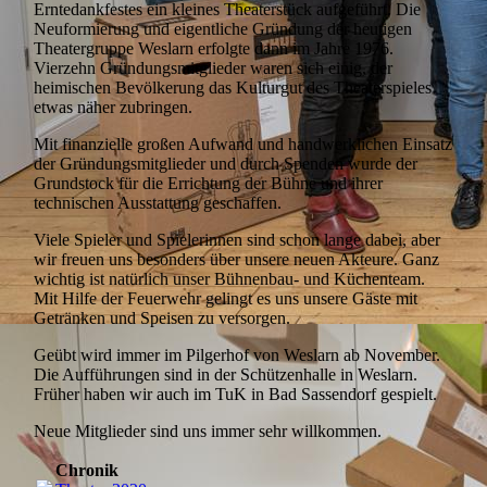
Erntedankfestes ein kleines Theaterstück aufgeführt. Die
Neuformierung und eigentliche Gründung der heutigen
Theatergruppe Weslarn erfolgte dann im Jahre 1976.
Vierzehn Gründungsmitglieder waren sich einig, der
heimischen Bevölkerung das Kulturgut des Theaterspieles
etwas näher zubringen.
Mit finanzielle großen Aufwand und handwerklichen Einsatz
der Gründungsmitglieder und durch Spenden wurde der
Grundstock für die Errichtung der Bühne und ihrer
technischen Ausstattung geschaffen.
Viele Spieler und Spielerinnen sind schon lange dabei, aber
wir freuen uns besonders über unsere neuen Akteure. Ganz
wichtig ist natürlich unser Bühnenbau- und Küchenteam.
Mit Hilfe der Feuerwehr gelingt es uns unsere Gäste mit
Getränken und Speisen zu versorgen.
Geübt wird immer im Pilgerhof von Weslarn ab November.
Die Aufführungen sind in der Schützenhalle in Weslarn.
Früher haben wir auch im TuK in Bad Sassendorf gespielt.
Neue Mitglieder sind uns immer sehr willkommen.
Chronik