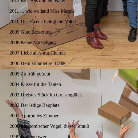
2012 Bier Bits und ein Baby
2011 ... wie weiland Miss Marple
2010 Der Zweck heiligt die Mittel
2009 Gute Besserung
2008 Keine Vorstellung
2007 Liebe alles nur Chemie
2006 Dem Himmel sei Dank
2005 Zu früh gefreut
2004 Küsse für die Tanten
2003 Dreistes Stück im Greisenglück
2002 Der ledige Bauplatz
2001 Aphrodites Zimmer
2000 Ein komischer Vogel, dieser Strauß
1999 Frauenpower